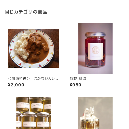
同じカテゴリの商品
＜冷凍発送＞ まかないカレー
特製！辣油
×４袋
¥2,000
¥980