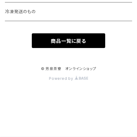
お菓子
中華菓子
冷凍発送のもの
ジャム
ドレッシング
商品一覧に戻る
デザート
ジャム
パンのおとも
© 芳泉茶寮 オンラインショップ
Powered by