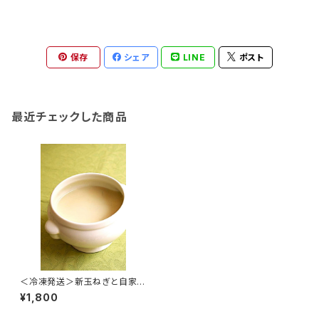
保存
シェア
LINE
ポスト
最近チェックした商品
＜冷凍発送＞新玉ねぎと自家製
こめ醬油のスープ 180g×４袋
¥1,800