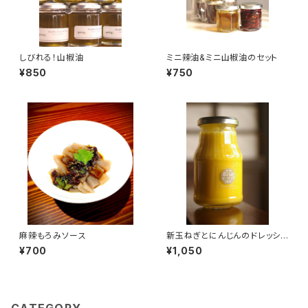
しびれる！山椒油
ミニ辣油&ミニ山椒油のセット
¥850
¥750
麻辣もろみソース
新玉ねぎとにんじんのドレッシン
グ
¥700
¥1,050