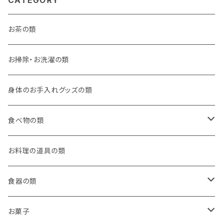
CATEGORY
お茶の類
お掃除・お洗濯の類
身体のお手入れグッズの類
食べ物の類
ごはんのお供
お料理の道具の類
本格中華！
食器の類
デザート
お漬物
コーヒーカップ
お菓子