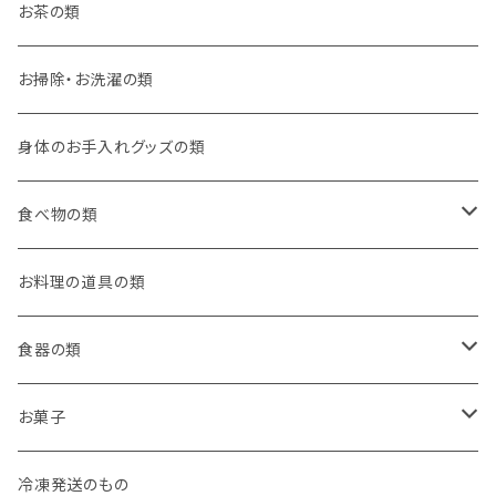
お茶の類
お掃除・お洗濯の類
身体のお手入れグッズの類
食べ物の類
ごはんのお供
お料理の道具の類
本格中華！
食器の類
デザート
お漬物
コーヒーカップ
お菓子
お菓子
中華菓子
冷凍発送のもの