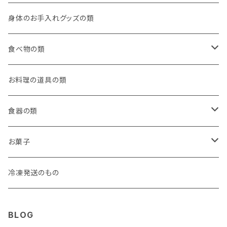
身体のお手入れグッズの類
食べ物の類
ごはんのお供
お料理の道具の類
本格中華！
食器の類
デザート
お漬物
コーヒーカップ
お菓子
お菓子
中華菓子
冷凍発送のもの
ジャム
ドレッシング
BLOG